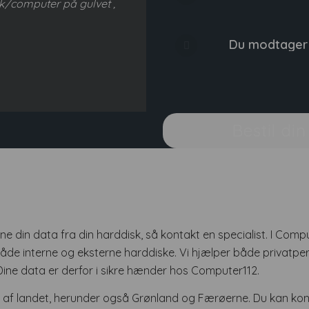
k/computer på gulvet ,
Du modtager a
Bestil di
nne din data fra din harddisk, så kontakt en specialist. I Comp
både interne og eksterne harddiske. Vi hjælper både privatpe
ljø. Dine data er derfor i sikre hænder hos Computer112.
 af landet, herunder også Grønland og Færøerne. Du kan kon