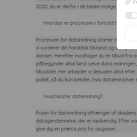
Co
2020, du er derfor i de bedst mulige hænder 
Hvordan er processen i forhold til datare
Processen for dataredning starter med en gr
vi vurderer din harddisk tilstand og mulighe
dataen. Herefter modtager du et tilbud fra o
påbegynder altid først selve data redningen
tilbuddet. Her arbejder vi desuden altid efter
politik, så du kun betaler, hvis dataene blive
Hvad koster dataredning?
Prisen for dataredning afhænger af skaden
datagendannelse, der er nødvendig. Efter vor
give dig en præcis pris for opgaven.