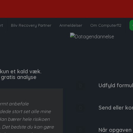
rt
Bliv Recovery Partner
Anmeldelser
Om Computer112
 kun et kald væk.
n gratis analyse
Udfyld formu
armt anbefale
Send eller ko
ede stort set alle mine
an bærer hele risikoen
. Det bedste du kan gøre
Når opgaven 