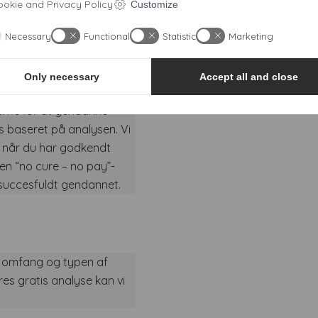
okie and Privacy Policy
Customize
hos os.
Necessary
Functional
Statistic
Marketing
dning?
Only necessary
Accept all and close
atis analyse hos os, hvor
derne for at gendanne
s baseret på analysen. Vi
, når du har godkendt
 en “no cure – no pay”-
r succesfuldt gendannet.
s omfang og typen af
es gratis analyse kan vi