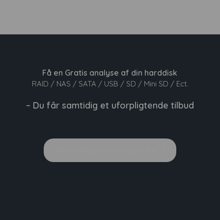
Få en
Gratis analyse
af din harddisk
RAID / NAS / SATA / USB / SD / Mini SD / Ect.
– Du får samtidig et uforpligtende tilbud
Bestil din gratis analyse her