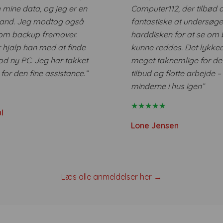
mine data, og jeg er en
Computer112, der tilbød 
mand. Jeg modtog også
fantastiske at undersøge
om backup fremover.
harddisken for at se om 
 hjalp han med at finde
kunne reddes. Det lykked
d ny PC. Jeg har takket
meget taknemlige for de
or den fine assistance.”
tilbud og flotte
arbejde – 
minderne i hus igen”
★★★★★
l
Lone Jensen
Læs alle anmeldelser her →