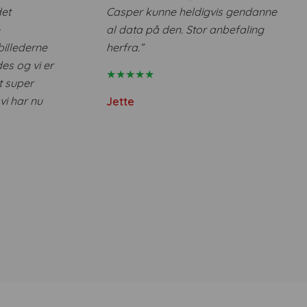
det
Casper kunne heldigvis gendanne
al data på den. Stor anbefaling
billederne
herfra.”
es og vi er
★★★★★
t super
vi har nu
Jette