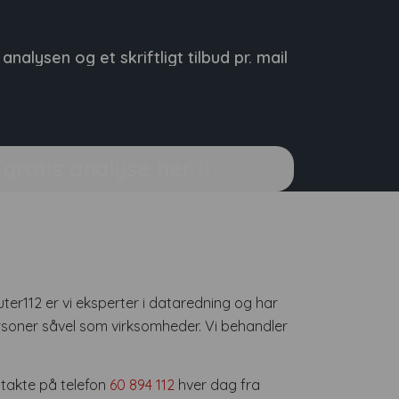
nalysen og et skriftligt tilbud pr. mail
n gratis analyse her
uter112 er vi eksperter i dataredning og har
rsoner såvel som virksomheder. Vi behandler
takte på telefon
60 894 112
hver dag fra