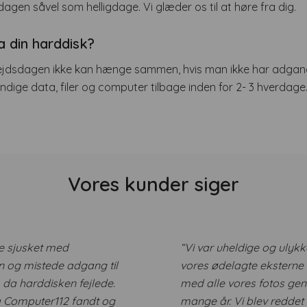
gen såvel som helligdage. Vi glæder os til at høre fra dig.
a din harddisk?
ejdsdagen ikke kan hænge sammen, hvis man ikke har adgang ti
endige data, filer og computer tilbage inden for 2- 3 hverdage
Vores kunder siger
e sjusket med
“Vi var uheldige og ulykk
 og mistede adgang til
vores ødelagte eksterne
 da harddisken fejlede.
med alle vores fotos ge
a Computer112 fandt og
mange år. Vi blev reddet 