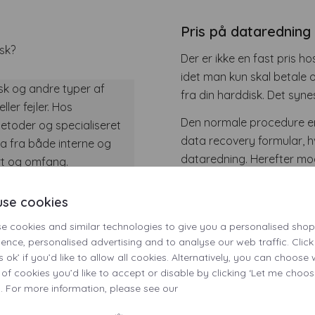
Pris på datarednin
sk?
Der er ikke en fast pris ho
idet man kun skal betale
isk og andre typer af
fra din harddisk. Det synes
ler fejler. Hos
Den normale procedure er,
etoder og specialiseret
data recovery formular, hv
a fra både interne og
dataredning. Herefter m
rt og omfang.
skriftligt tilbud fra os.
s?
se cookies
Se vores vejledende prise
e cookies and similar technologies to give you a personalised sho
, skal du ikke betale
ience, personalised advertising and to analyse our web traffic. Click
ata, som vi kan genskabe
s ok’ if you’d like to allow all cookies. Alternatively, you can choose
 of cookies you’d like to accept or disable by clicking ‘Let me choos
lister inden for
. For more information, please see our
ke muligt at redde noget
på 99 % på alle opgaver i