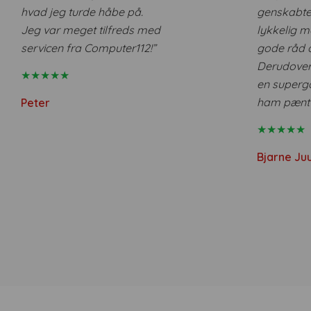
hvad jeg turde håbe på.
genskabte 
Jeg var meget tilfreds med
lykkelig 
servicen fra Computer112!”
gode råd 
Derudover
★★★★★
en supergo
ham pænt f
Peter
★★★★★
Bjarne Juu