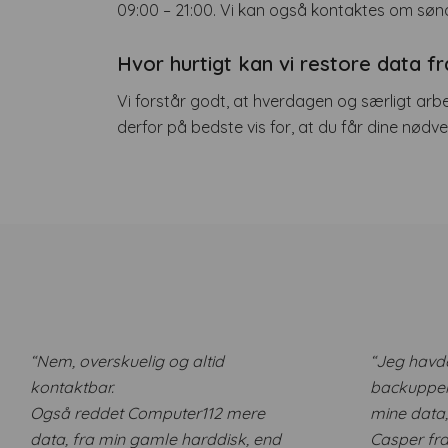
09:00 – 21:00. Vi kan også kontaktes om sønda
Hvor hurtigt kan vi restore data fr
Vi forstår godt, at hverdagen og særligt arb
derfor på bedste vis for, at du får dine nødv
“Nem, overskuelig og altid
“Jeg havd
kontaktbar.
backuppen
Også reddet Computer112 mere
mine data,
data, fra min gamle harddisk, end
Casper fr