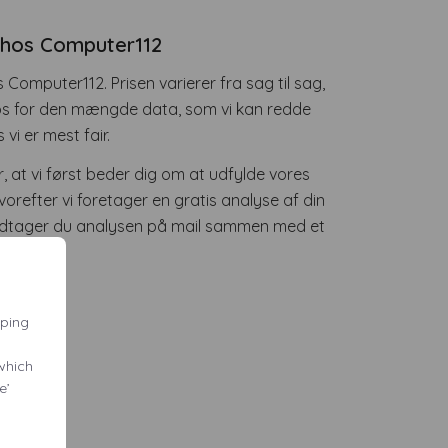
g hos Computer112
s Computer112. Prisen varierer fra sag til sag,
 os for den mængde data, som vi kan redde
 vi er mest fair.
 at vi først beder dig om at udfylde vores
orefter vi foretager en gratis analyse af din
odtager du analysen på mail sammen med et
r
pping
 which
e’