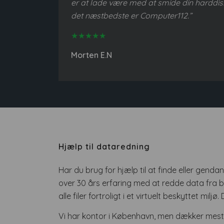
er at lade være med at smide din harddis
det næstbedste er Computer112.”
★★★★★
Morten E.N
Hjælp til dataredning
Har du brug for hjælp til at finde eller genda
over 30 års erfaring med at redde data fra 
alle filer fortroligt i et virtuelt beskyttet mi
Vi har kontor i København, men dækker mest