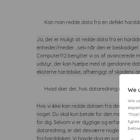
Kan man redde data fra en defekt harddi
Ja, det er muligt at redde data fra en hardd
enheder/medier , selv når den er beskadiget el
Computer112 benytter vi os af avancerede m
udstyr, der kan hjælpe med at gendanne dat
eksterne harddiske, afhængigt af skadens a
Hvad sker der, hvis dataredning mislykke
We u
We us
Hvis vi ikke kan redde dataen fra din harddisk
exper
noget. Du skal kun betale for den mængde d
‘That’
types
for dig. Selvom vi er dygtige og erfarne specia
below
dataredning, er det desværre nogle gange ik
fra harddisken. Vi havde dog en succesrate 