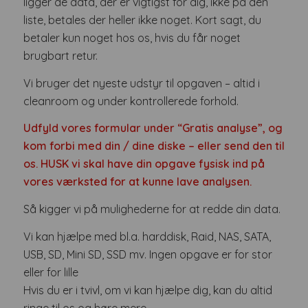
ligger de data, der er vigtigst for dig, ikke på den
liste, betales der heller ikke noget. Kort sagt, du
betaler kun noget hos os, hvis du får noget
brugbart retur.
Vi bruger det nyeste udstyr til opgaven – altid i
cleanroom og under kontrollerede forhold.
Udfyld vores formular under “Gratis analyse”, og
kom forbi med din / dine diske – eller send den til
os. HUSK vi skal have din opgave fysisk ind på
vores værksted for at kunne lave analysen.
Så kigger vi på mulighederne for at redde din data.
Vi kan hjælpe med bl.a. harddisk, Raid, NAS, SATA,
USB, SD, Mini SD, SSD mv. Ingen opgave er for stor
eller for lille
Hvis du er i tvivl, om vi kan hjælpe dig, kan du altid
ringe til os og høre mere.