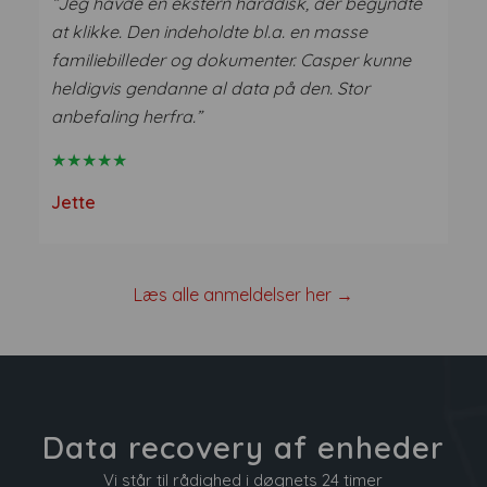
“Jeg havde en ekstern harddisk, der begyndte
at klikke. Den indeholdte bl.a. en masse
familiebilleder og dokumenter. Casper kunne
heldigvis gendanne al data på den. Stor
anbefaling herfra.”
★★★★★
Jette
Læs alle anmeldelser her →
Data recovery af enheder
Vi står til rådighed i døgnets 24 timer