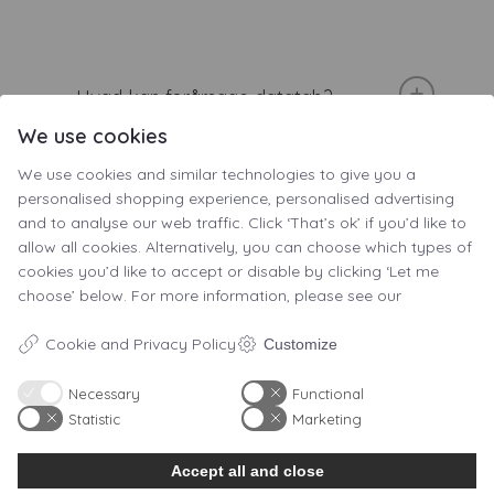
Hvad kan forårsage datatab?
We use cookies
We use cookies and similar technologies to give you a
personalised shopping experience, personalised advertising
Kan I altid gendanne mine data?
and to analyse our web traffic. Click ‘That’s ok’ if you’d like to
allow all cookies. Alternatively, you can choose which types of
cookies you’d like to accept or disable by clicking ‘Let me
choose’ below. For more information, please see our
Er mine data sikre hos jer? Hvordan
Cookie and Privacy Policy
Customize
håndteres fortrolighed?
Necessary
Functional
Statistic
Marketing
Accept all and close