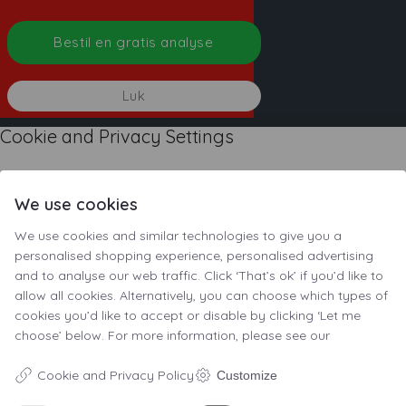
Bestil en gratis analyse
Luk
Cookie and Privacy Settings
We use cookies
How we use cookies
We use cookies and similar technologies to give you a
We may request cookies to be set on your device. We use
personalised shopping experience, personalised advertising
cookies to let us know when you visit our websites, how you
and to analyse our web traffic. Click ‘That’s ok’ if you’d like to
allow all cookies. Alternatively, you can choose which types of
interact with us, to enrich your user experience, and to
cookies you’d like to accept or disable by clicking ‘Let me
customize your relationship with our website.
choose’ below. For more information, please see our
Click on the different category headings to find out more.
Cookie and Privacy Policy
Customize
You can also change some of your preferences. Note that
blocking some types of cookies may impact your