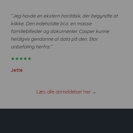
“Jeg havde en ekstern harddisk, der begyndte at
klikke. Den indeholdte bl.a. en masse
familiebilleder og dokumenter. Casper kunne
heldigvis gendanne al data på den. Stor
anbefaling herfra.”
★★★★★
Jette
Læs alle anmeldelser her →
Få
Gratis analyse
af din harddisk