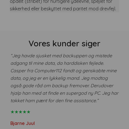
opdelt (stribet) for hurtigere ydeevne, spejlet for
sikkerhed eller beskyttet med paritet mod drevfejl.
Vores kunder siger
“Jeg havde sjusket med backuppen og mistede
adgang til mine data, da harddisken fejlede.
Casper fra Computer112 fandt og genskabte mine
data, og jeg er en lykkelig mand. Jeg modtog
også gode råd om backup fremover. Derudover
hjalp han med at finde en supergod ny PC. Jeg har
takket ham pænt for den fine assistance.”
★★★★★
Bjarne Juul