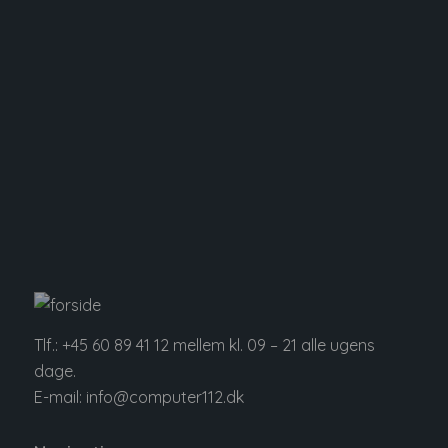
RAID / NAS / SATA / USB / SD / Mini SD / Ect.
– Du får samtidig et uforpligtende tilbud
Bestil din gratis analyse her
Tlf.:
+45 60 89 41 12
mellem kl. 09 – 21 alle ugens
dage.
E-mail:
info@computer112.dk